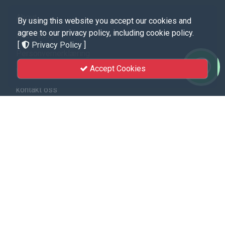
About
By using this website you accept our cookies and
agree to our privacy policy, including cookie policy.
Anbefaling
[
Privacy Policy
]
Personvernerklæring
Accept Cookies
Vilkår for Tjenester
kontakt oss
Hurtigkoblinger
Ofte stilte spørsmål
Majlisul Ulama Norway
Labbaik
Tolkning Equran
Hadith