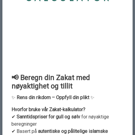
La oss forstå surah Falaq
More Details
📢 Beregn din Zakat med
nøyaktighet og tillit
✨
Rens din rikdom – Oppfyll din plikt
✨
Hvorfor bruke vår Zakat-kalkulator?
✔
Sanntidspriser for gull og sølv
for nøyaktige
beregninger
De vantro sier: "ikke hør på denne
✔ Basert på
autentiske og pålitelige islamske
quranen"