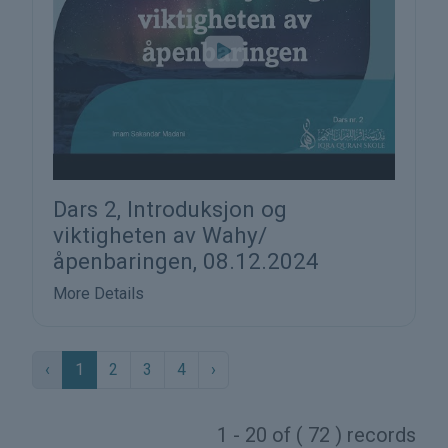
Dars 2, Introduksjon og
viktigheten av Wahy/
åpenbaringen, 08.12.2024
More Details
‹
1
2
3
4
›
1 - 20 of ( 72 ) records