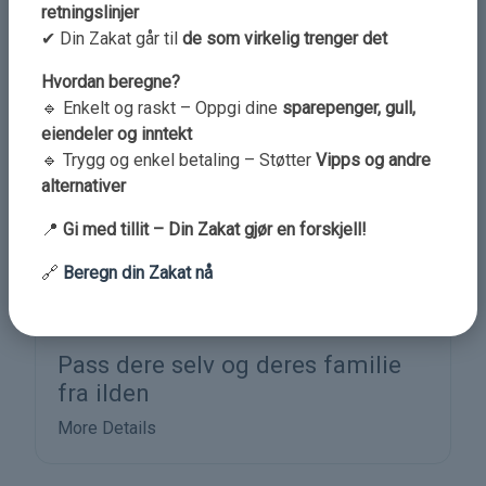
retningslinjer
More Details
✔ Din Zakat går til
de som virkelig trenger det
Hvordan beregne?
🔹 Enkelt og raskt – Oppgi dine
sparepenger, gull,
eiendeler og inntekt
🔹 Trygg og enkel betaling – Støtter
Vipps og andre
alternativer
📍
Gi med tillit – Din Zakat gjør en forskjell!
🔗
Beregn din Zakat nå
Pass dere selv og deres familie
fra ilden
More Details