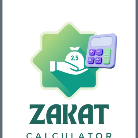
La oss forstå Allahs ydmyke
tjenere ifølge quranen
More Details