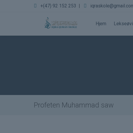
+(47) 92 152 253
|
iqraskole@gmail.co
Hjem
Lekseøv
Profeten Muhammad saw