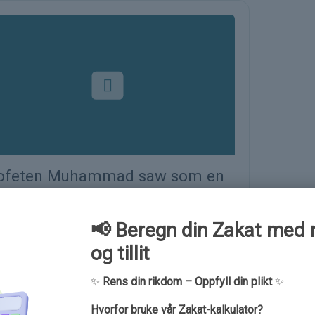
ofeten Muhammad saw som en
dagog
e Details
📢 Beregn din Zakat med 
og tillit
✨
Rens din rikdom – Oppfyll din plikt
✨
Hvorfor bruke vår Zakat-kalkulator?