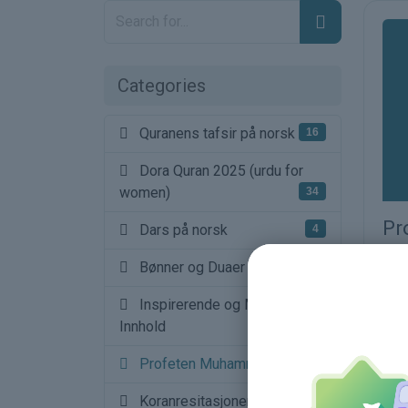
Categories
Quranens tafsir på norsk
16
Dora Quran 2025 (urdu for
women)
34
Pr
Dars på norsk
4
pe
Bønner og Duaer
Mor
Inspirerende og Motiverende
Innhold
Profeten Muhammad saw
1
Koranresitasjoner og