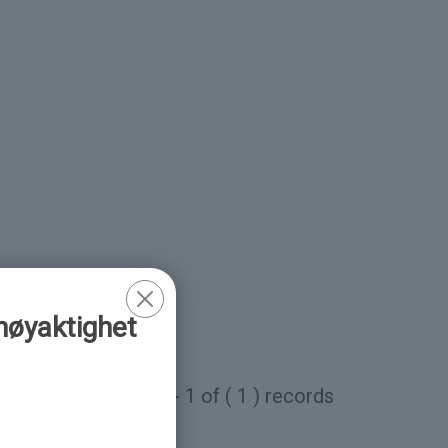
nøyaktighet
1 - 1 of ( 1 ) records