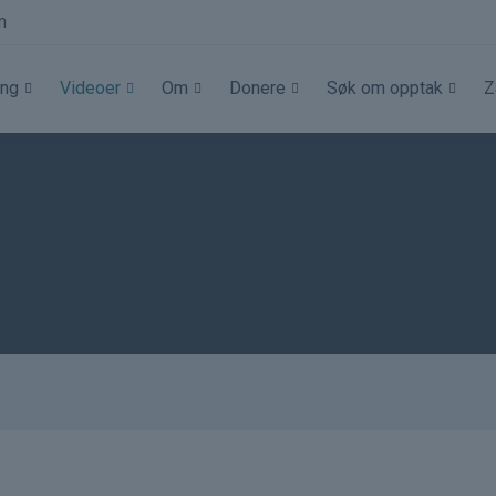
m
ing
Videoer
Om
Donere
Søk om opptak
Z