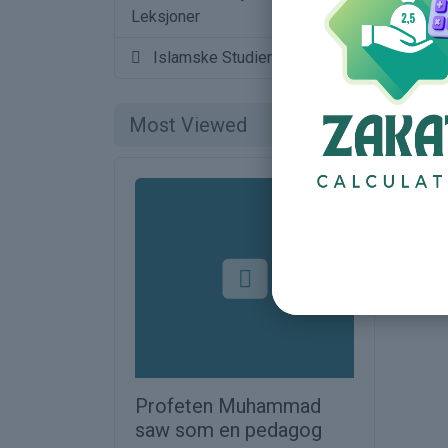
Leksjoner
16
Islamske Studier
Most Viewed
Profeten Muhammad
saw som en pedagog