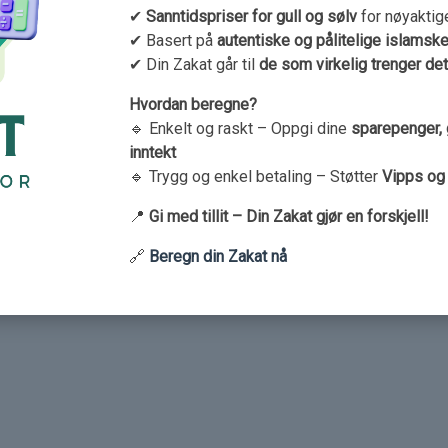
✔
Sanntidspriser for gull og sølv
for nøyaktig
✔ Basert på
autentiske og pålitelige islamske 
✔ Din Zakat går til
de som virkelig trenger det
Hvordan beregne?
🔹 Enkelt og raskt – Oppgi dine
sparepenger, g
inntekt
🔹 Trygg og enkel betaling – Støtter
Vipps og 
📍
Gi med tillit – Din Zakat gjør en forskjell!
🔗
Beregn din Zakat nå