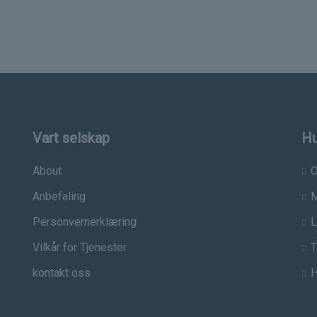
Vart selskap
Hu
About
O
Anbefaling
M
Personvernerklæring
L
Vilkår for Tjenester
T
kontakt oss
H