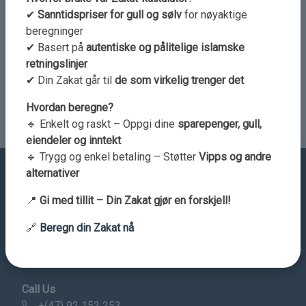
✔
Sanntidspriser for gull og sølv
for nøyaktige
beregninger
✔ Basert på
autentiske og pålitelige islamske
retningslinjer
Send Comment
✔ Din Zakat går til
de som virkelig trenger det
Hvordan beregne?
🔹 Enkelt og raskt – Oppgi dine
sparepenger, gull,
eiendeler og inntekt
🔹 Trygg og enkel betaling – Støtter
Vipps og andre
alternativer
📍
Gi med tillit – Din Zakat gjør en forskjell!
Contact Details
🔗
Beregn din Zakat nå
Address
Norge
Call Us
+(47) 92 152 253