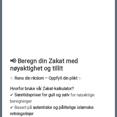
📢 Beregn din Zakat med
nøyaktighet og tillit
Dars 8, Tafsir av surah Baqarah,
vers 21-22
✨
Rens din rikdom – Oppfyll din plikt
✨
More Details
Hvorfor bruke vår Zakat-kalkulator?
✔
Sanntidspriser for gull og sølv
for nøyaktige
beregninger
✔ Basert på
autentiske og pålitelige islamske
retningslinjer