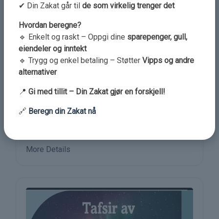
✔ Din Zakat går til
de som virkelig trenger det
Hvordan beregne?
🔹 Enkelt og raskt – Oppgi dine
sparepenger, gull,
eiendeler og inntekt
🔹 Trygg og enkel betaling – Støtter
Vipps og andre
alternativer
📍
Gi med tillit – Din Zakat gjør en forskjell!
🔗
Beregn din Zakat nå
Dars 10, Tafsir Surah Baqarah,
vers 25-29
More Details