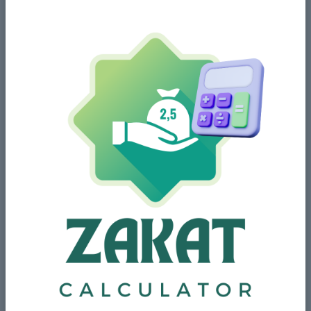
Dar 9, Tafsir Surah Baqarah, vers
23-24
More Details