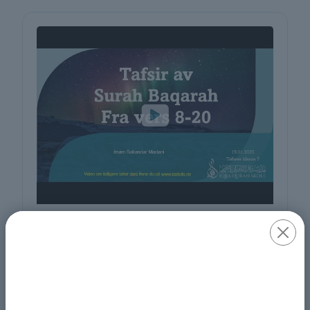
Dars 7, Tafseer Surah Baqarah,
vers 8-20, 19.01.2025
More Details